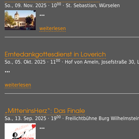
00
So., 09. Nov. 2025 · 10
· St. Sebastian, Würselen
…
weiterlesen
Erntedankgottesdienst in Loverich
00
So., 05. Okt. 2025 · 11
· Hof von Ameln, Josefstraße 30, 
…
weiterlesen
„MitteninsHerz“: Das Finale
00
Sa., 13. Sep. 2025 · 19
· Freilichtbühne Burg Wilhelmstei
…