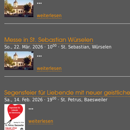
…
35 
weiterlesen
Joy
All
Messe in St. Sebastian Würselen
00
Unt
So., 22. Mär. 2026 · 10
· St. Sebastian, Würselen
…
LIC
weiterlesen
100
Bur
Segensfeier für Liebende mit neuer geistliche
Kon
00
Sa., 14. Feb. 2026 · 19
· St. Petrus, Baesweiler
…
Gr
weiterlesen