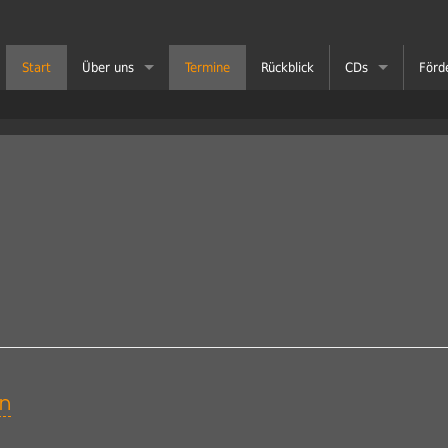
Start
Über uns
Termine
Rückblick
CDs
Förd
Entstehung
Celebrate
teninsHerz - 2024/2025
Rückblick
Joy!
cksmomente - 2022/2023
Repertoire
unterwegs
ticolor - 2019/2020
Glücksmomente ▪ 20 Jahre NCW ▪ Das Buch
Konzert
Hand in Hand
Jahre Neuer Chor Würselen - 2017
nestücke - 2016/2017
r davon! - 2014/2015
en
der gescheh'n - 2012/2013