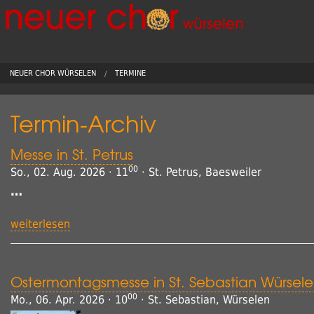
NEUER CHOR WÜRSELEN
TERMINE
Mit
Termin-Archiv
Glü
Messe in St. Petrus
00
So., 02. Aug. 2026 · 11
· St. Petrus, Baesweiler
Mul
…
15 
weiterlesen
Sah
Meh
Ostermontagsmesse in St. Sebastian Würsel
00
Mo., 06. Apr. 2026 · 10
· St. Sebastian, Würselen
Wun