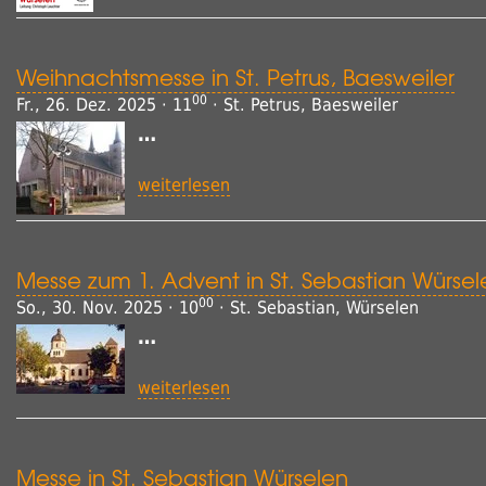
Weihnachtsmesse in St. Petrus, Baesweiler
00
Fr., 26. Dez. 2025 · 11
· St. Petrus, Baesweiler
…
weiterlesen
Messe zum 1. Advent in St. Sebastian Würsel
00
So., 30. Nov. 2025 · 10
· St. Sebastian, Würselen
…
weiterlesen
Messe in St. Sebastian Würselen